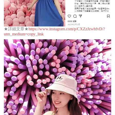
★詳細文章★
https://www.instagram.com/p/CXZzJzwhfvD/?
utm_medium=copy_link